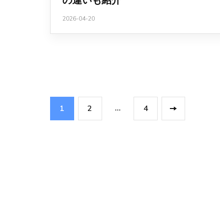
の違いも紹介
2026-04-20
投
固
固
固
…
1
2
4
稿
定
定
定
ペ
ペ
ペ
の
ー
ー
ー
ジ
ジ
ジ
ペ
ー
ジ
送
り