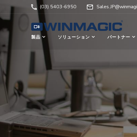
コ
(03) 5403-6950
Sales.JP@winmagi
ン
テ
ン
ウィンマジック・ジャ
Authicate. Encrypt. Archive.
製品
ソリューション
パートナー
ツ
へ
ス
キ
ッ
プ
(Enter
を
押
す)