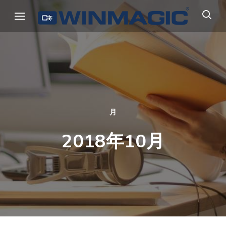
コ
ウィンマジック・ジャパン
Authicate. Encrypt. Archive.
ン
テ
ン
ツ
へ
ス
キ
月
ッ
2018年10月
プ
(Enter
を
押
す)