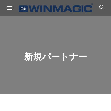
コ
ウィンマジック・ジャパン
Authicate. Encrypt. Archive.
ン
テ
ン
ツ
へ
ス
新規パートナー
キ
ッ
プ
(Enter
を
押
す)