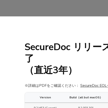
SecureDoc リ
了
（直近3年）
※詳細はPDFをご確認ください：
SecureDoc E
Version
Build（all but macOS）
9.2 HF3 (Current)
9.2.003.301