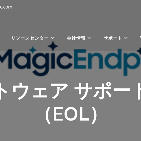
c.com
パン
リソースセンター
会社情報
サポート
トウェア サポー
（EOL）