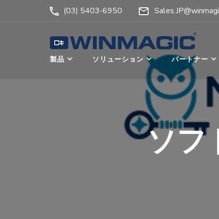
コ
(03) 5403-6950
Sales.JP@winmagi
ン
テ
ン
ウィンマジック・ジャ
Authicate. Encrypt. Archive.
製品
ソリューション
パートナー
ツ
へ
ス
キ
ッ
ソフ
プ
(Enter
を
押
す)