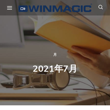
コ
ウィンマジック・ジャパン
Authicate. Encrypt. Archive.
ン
テ
ン
ツ
へ
ス
キ
月
ッ
2021年7月
プ
(Enter
を
押
す)