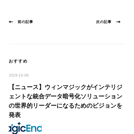
投
前
次
前の記事
次の記事
の
の
稿
投
投
稿:
稿:
ナ
ビ
ゲ
おすすめ
ー
シ
2019-10-08
ョ
【ニュース】ウィンマジックがインテリジ
ン
ェントな統合データ暗号化ソリューション
の世界的リーダーになるためのビジョンを
発表