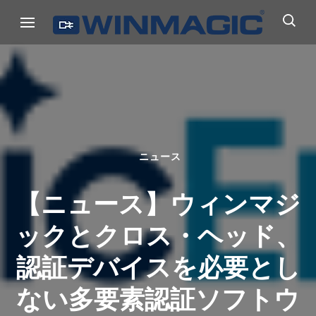
コ
ウィンマジック・ジャパン
Authicate. Encrypt. Archive.
ン
テ
ン
ツ
へ
ス
キ
ニュース
ッ
【ニュース】ウィンマジ
プ
(Enter
ックとクロス・ヘッド、
を
認証デバイスを必要とし
押
す)
ない多要素認証ソフトウ