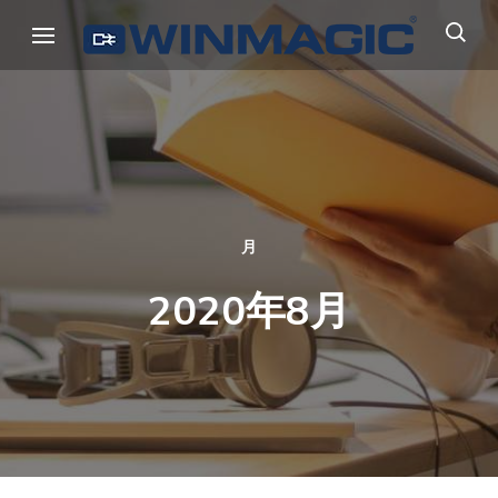
コ
ウィンマジック・ジャパン
Authicate. Encrypt. Archive.
ン
テ
ン
ツ
へ
ス
キ
月
ッ
2020年8月
プ
(Enter
を
押
す)