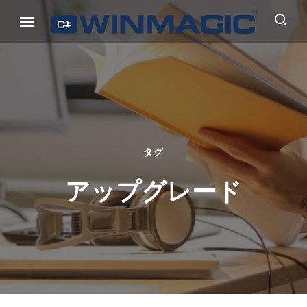
コ
ウィンマジック・ジャパン
Authicate. Encrypt. Archive.
ン
テ
ン
ツ
へ
ス
キ
タグ
ッ
アップグレード
プ
(Enter
を
押
す)