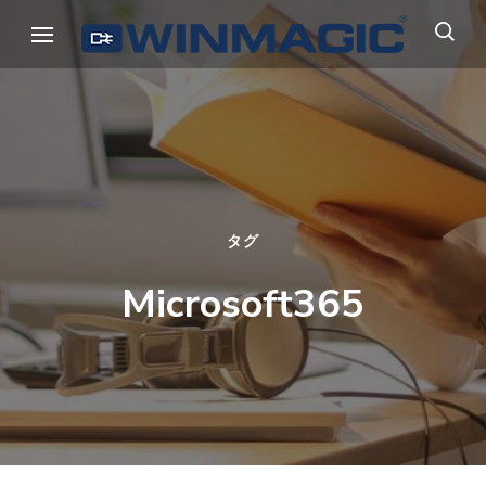
コ
ウィンマジック・ジャパン
Authicate. Encrypt. Archive.
ン
テ
ン
ツ
へ
ス
キ
タグ
ッ
Microsoft365
プ
(Enter
を
押
す)