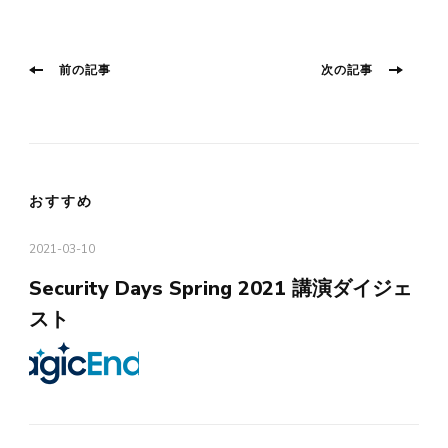
投
前
次
前の記事
次の記事
の
の
稿
投
投
稿:
稿:
ナ
ビ
ゲ
おすすめ
ー
シ
2021-03-10
ョ
Security Days Spring 2021 講演ダイジェ
ン
スト