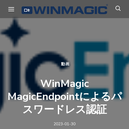
コ
ウィンマジック・ジャパン
Authicate. Encrypt. Archive.
ン
テ
ン
ツ
へ
ス
キ
動画
ッ
WinMagic
プ
(Enter
MagicEndpointによるパ
を
スワードレス認証
押
す)
2023-01-30