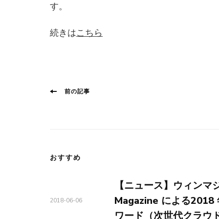
す。
続きは
こちら
投
前
前の記事
稿
の
ナ
投
ビ
稿:
ゲ
おすすめ
ー
シ
【ニュース】ウィンマジック
ョ
Magazine による2
2018-06-06
ン
ワード（次世代クラウ