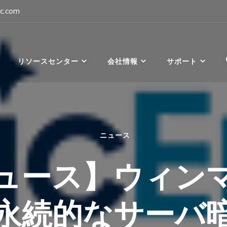
c.com
パン
リソースセンター
会社情報
サポート
ニュース
ュース】ウィン
永続的なサーバ