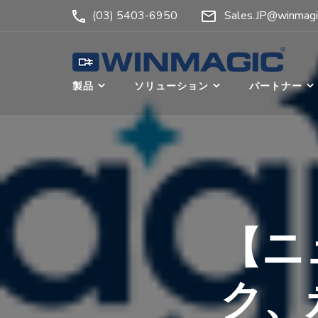
コ
(03) 5403-6950
Sales.JP@winmagi
ン
テ
ン
ウィンマジック・ジャ
Authicate. Encrypt. Archive.
製品
ソリューション
パートナー
ツ
へ
ス
キ
ッ
プ
(Enter
【ニ
を
押
ク、
す)