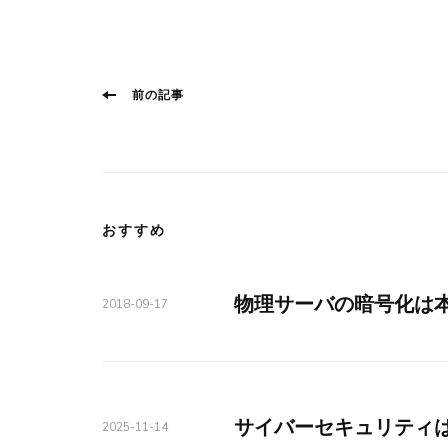
投
前
前の記事
稿
の
ナ
投
ビ
稿:
ゲ
おすすめ
ー
シ
ョ
物理サーバの暗号化は
2018-09-17
ン
サイバーセキュリティ
2025-11-14