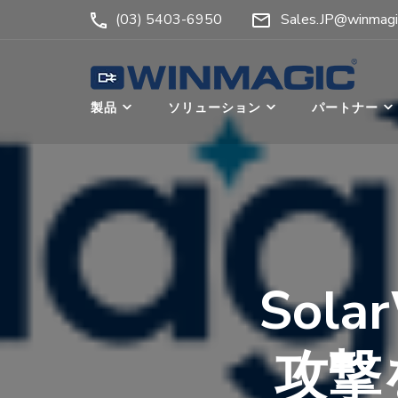
コ
(03) 5403-6950
Sales.JP@winmagi
ン
テ
ン
ウィンマジック・ジャ
Authicate. Encrypt. Archive.
製品
ソリューション
パートナー
ツ
へ
ス
キ
ッ
プ
(Enter
Sol
を
押
攻撃
す)