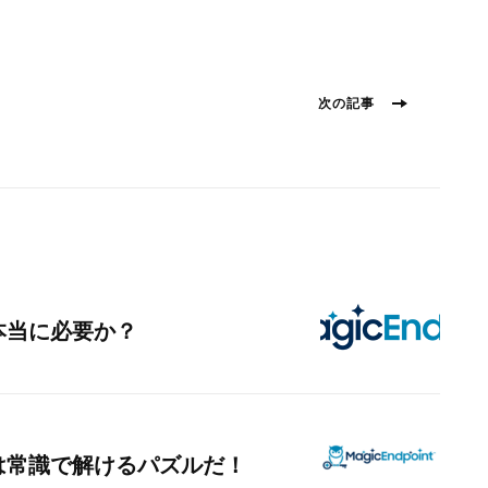
次
次の記事
の
投
稿:
本当に必要か？
は常識で解けるパズルだ！