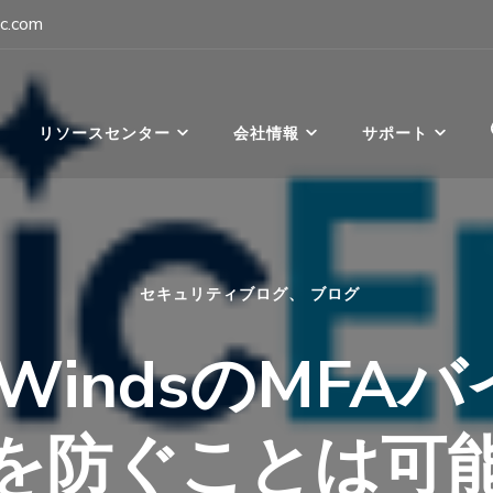
c.com
パン
リソースセンター
会社情報
サポート
セキュリティブログ
、
ブログ
arWindsのMFA
を防ぐことは可