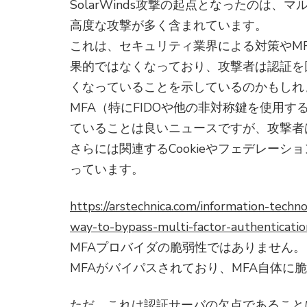
SolarWinds攻撃の起点となったのは
高度な攻撃が多く含まれています。
これは、セキュリティ業界による対策やM
果的ではなくなっており、攻撃者は認証を
くなっていることを示しているのかもしれ
MFA（特にFIDOや他の非対称鍵を使用
ていることは良いニュースですが、攻撃者は
さらには関連するCookieやフェデレー
っています。
https://arstechnica.com/information-tech
way-to-bypass-multi-factor-authenticatio
MFAプロバイダの脆弱性ではありません。
MFAがバイパスされており、MFA自体に
ただ、これは認証サーバの欠点であること